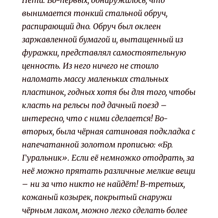
Пети. Во-первых, обнаружилось, что
вынимается тонкий стальной обруч,
распирающий дно. Обруч был оклеен
заржавленной бумагой и, вытащенный из
фуражки, представлял самостоятельную
ценность. Из него ничего не стоило
наломать массу маленьких стальных
пластинок, годных хотя бы для того, чтобы
класть на рельсы под дачный поезд –
интересно, что с ними сделается! Во-
вторых, была чёрная сатиновая подкладка с
напечатанной золотом прописью: «Бр.
Гуральник». Если её немножко отодрать, за
неё можно прятать различные мелкие вещи
– ни за что никто не найдёт! В-третьих,
кожаный козырек, покрытый снаружи
чёрным лаком, можно легко сделать более