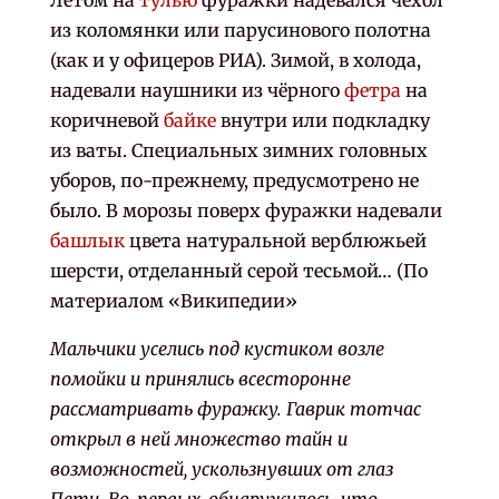
Летом на
тулью
фуражки надевался чехол
из коломянки или парусинового полотна
(как и у офицеров РИА). Зимой, в холода,
надевали наушники из чёрного
фетра
на
коричневой
байке
внутри или подкладку
из ваты. Специальных зимних головных
уборов, по-прежнему, предусмотрено не
было. В морозы поверх фуражки надевали
башлык
цвета натуральной верблюжьей
шерсти, отделанный серой тесьмой… (По
материалом «Википедии»
Мальчики уселись под кустиком возле
помойки и принялись всесторонне
рассматривать фуражку. Гаврик тотчас
открыл в ней множество тайн и
возможностей, ускользнувших от глаз