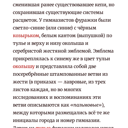
сменившая ранее существовавшее кепи, но
сохранившая существующие системы
расцветок. У гимназистов фуражки были
светло-синие (или синие) с чёрным
козырьком
, белым кантом (выпушкой) по
тулье и верху и низу околыша и
серебристой жестяной эмблемой. Эмблема
прикреплялась к синему же в цвет тульи
околышу
и представляла собой две
посеребрённые штампованные ветви из
жести (в приказах — лавровые, из трех
листов каждая, но во многих
исследованиях и воспоминаниях эти
ветви описываются как
«пальмовые»
),
между которыми размещались всё те же
инициалы города и номер гимназии.