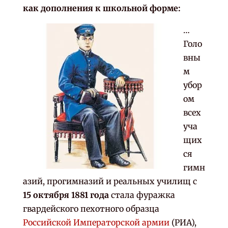
как дополнения к школьной форме:
…
Голо
вны
м
убор
ом
всех
уча
щих
ся
гимн
азий, прогимназий и реальных училищ с
15 октября 1881 года
стала фуражка
гвардейского пехотного образца
Российской Императорской армии
(РИА),